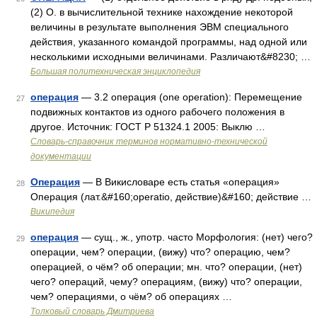
(2) О. в вычислительной технике нахождение некоторой
величины в результате выполнения ЭВМ специального
действия, указанного командой программы, над одной или
несколькими исходными величинами. Различают&#8230; …
Большая политехническая энциклопедия
операция
— 3.2 операция (one operation): Перемещение
27
подвижных контактов из одного рабочего положения в
другое. Источник: ГОСТ Р 51324.1 2005: Выклю …
Словарь-справочник терминов нормативно-технической
документации
Операция
— В Викисловаре есть статья «операция»
28
Операция (лат.&#160;operatio, действие)&#160; действие …
Википедия
операция
— сущ., ж., употр. часто Морфология: (нет) чего?
29
операции, чем? операции, (вижу) что? операцию, чем?
операцией, о чём? об операции; мн. что? операции, (нет)
чего? операций, чему? операциям, (вижу) что? операции,
чем? операциями, о чём? об операциях …
Толковый словарь Дмитриева