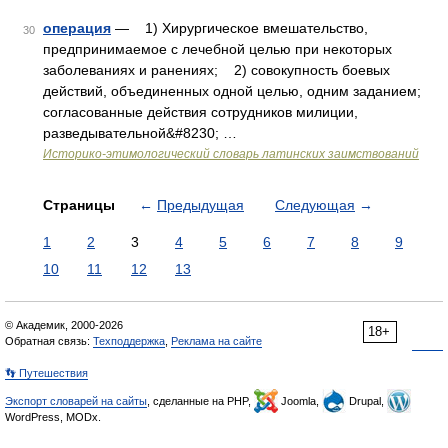
операция
— 1) Хирургическое вмешательство,
30
предпринимаемое с лечебной целью при некоторых
заболеваниях и ранениях; 2) совокупность боевых
действий, объединенных одной целью, одним заданием;
согласованные действия сотрудников милиции,
разведывательной&#8230; …
Историко-этимологический словарь латинских заимствований
Страницы
←
Предыдущая
Следующая
→
1
2
3
4
5
6
7
8
9
10
11
12
13
© Академик, 2000-2026
18+
Обратная связь:
Техподдержка
,
Реклама на сайте
👣 Путешествия
Экспорт словарей на сайты
, сделанные на PHP,
Joomla,
Drupal,
WordPress, MODx.