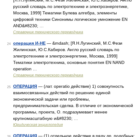
[Я.Н.Лугинский, М.С.Фези Жилинская, Ю.С.Кабиров. Англо
русский словарь по электротехнике и электроэнергетике,
Москва, 1999] Тематики Булева алгебра, элементы
цифровой техники Синонимы логическое умножение EN
AND&#8230; …
Справочник технического переводчика
операция И-НЕ
— &mdash; [Я.Н.Лугинский, М.С.Фези
24
Жилинская, Ю.С.Кабиров. Англо русский словарь по
электротехнике и электроэнергетике, Москва, 1999]
Тематики электротехника, основные понятия EN NAND
operation …
Справочник технического переводчика
ОПЕРАЦИЯ
— (лат. operatio действие) 1) совокупность
25
взаимосвязанных действий по решению единой
экономической задачи или проблемы,
предпринимательская сделка. В отличие от экономической
программы, проекта, О. подразумевает менее
крупномасштабную и&#8230; …
Юридическая энциклопедия
ОПЕРАЦИЯ
— (1) отдельное действие в ряду др. подобных;
26