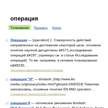
операция
Толкование
Перевод
Книги
Операция
— [operation] 1. Совокупность действий,
21
направленных на достижение некоторой цели, основное
понятие научной дисциплины &#171;исследование
операций.&#187; (примеры см. в статье Исследование
операций). То же, например, в сетевом планировании
и&#8230; …
Экономико-математический словарь
операция "И"
— &mdash; [http://www.iks
22
media.ru/glossary/index.html?glossid=2400324] Тематики
электросвязь, основные понятия EN AND operation …
Справочник технического переводчика
операция И
— логическое умножение &mdash;
23